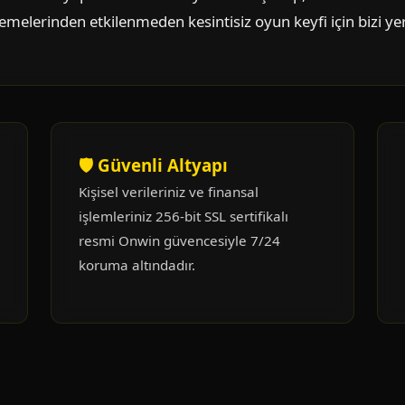
melerinden etkilenmeden kesintisiz oyun keyfi için bizi yer i
🛡️ Güvenli Altyapı
Kişisel verileriniz ve finansal
işlemleriniz 256-bit SSL sertifikalı
resmi Onwin güvencesiyle 7/24
koruma altındadır.