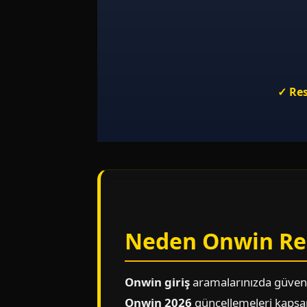
✓ Res
Neden Onwin Res
Onwin giriş
aramalarınızda güvenli
Onwin 2026
güncellemeleri kapsam