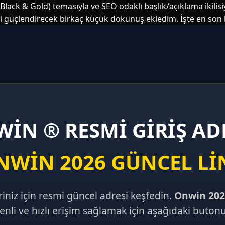
ı (Black & Gold) temasıyla ve SEO odaklı başlık/açıklama ikil
iyi güçlendirecek birkaç küçük dokunuş ekledim. İşte en so
IN ® RESMI GIRIŞ AD
NWIN 2026 GÜNCEL LI
riniz için resmi güncel adresi keşfedin.
Onwin 202
venli ve hızlı erişim sağlamak için aşağıdaki butonu