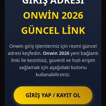
ONWIN 2026
GÜNCEL LINK
Onwin giriş işlemleriniz için resmi güncel
adresi keşfedin.
Onwin 2026
yeni bağlantı
linki ile kesintisiz, güvenli ve hızlı erişim
sağlamak için aşağıdaki butonu
kullanabilirsiniz.
GİRİŞ YAP / KAYIT OL