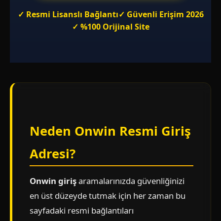
✓ Resmi Lisanslı Bağlantı
✓ Güvenli Erişim 2026
✓ %100 Orijinal Site
Neden Onwin Resmi Giriş
Adresi?
Onwin giriş
aramalarınızda güvenliğinizi
en üst düzeyde tutmak için her zaman bu
sayfadaki resmi bağlantıları