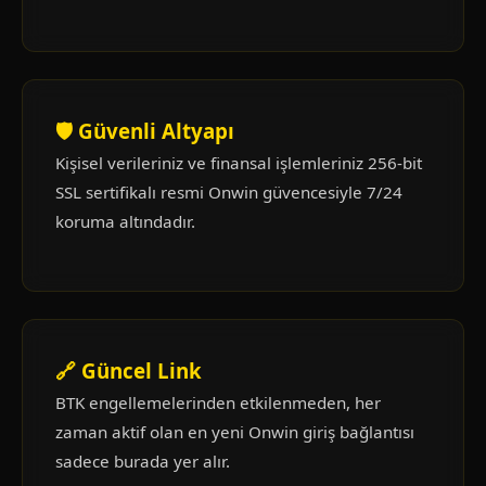
🛡️ Güvenli Altyapı
Kişisel verileriniz ve finansal işlemleriniz 256-bit
SSL sertifikalı resmi Onwin güvencesiyle 7/24
koruma altındadır.
🔗 Güncel Link
BTK engellemelerinden etkilenmeden, her
zaman aktif olan en yeni Onwin giriş bağlantısı
sadece burada yer alır.