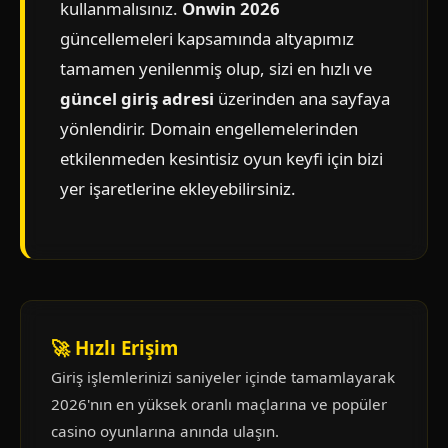
kullanmalısınız.
Onwin 2026
güncellemeleri kapsamında altyapımız
tamamen yenilenmiş olup, sizi en hızlı ve
güncel giriş adresi
üzerinden ana sayfaya
yönlendirir. Domain engellemelerinden
etkilenmeden kesintisiz oyun keyfi için bizi
yer işaretlerine ekleyebilirsiniz.
🚀 Hızlı Erişim
Giriş işlemlerinizi saniyeler içinde tamamlayarak
2026'nın en yüksek oranlı maçlarına ve popüler
casino oyunlarına anında ulaşın.