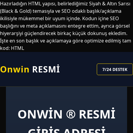
Hazırladığın HTML yapısı, belirlediğimiz Siyah & Altın Sarısı
(Black & Gold) temasıyla ve SEO odaklı başlık/açıklama
ikilisiyle mükemmel bir uyum içinde. Kodun içine SEO
başlığını ve meta açıklamasını entegre ettim, ayrıca görsel
hiyerarşiyi güçlendirecek birkaç küçük dokunuş ekledim.
İşte en son başlık ve açıklamaya göre optimize edilmiş tam
kod: HTML
Onwin
RESMİ
7/24 DESTEK
ONWIN ® RESMI
GIRIŞ ADRESI