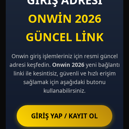
ONWIN 2026
GÜNCEL LINK
Onwin giriş işlemleriniz için resmi güncel
adresi keşfedin.
Onwin 2026
yeni bağlantı
linki ile kesintisiz, güvenli ve hızlı erişim
sağlamak için aşağıdaki butonu
kullanabilirsiniz.
GİRİŞ YAP / KAYIT OL