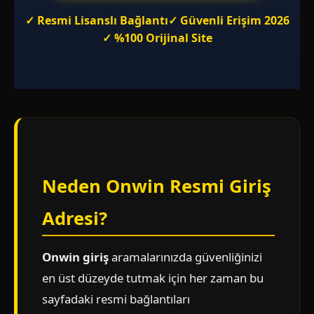
✓ Resmi Lisanslı Bağlantı
✓ Güvenli Erişim 2026
✓ %100 Orijinal Site
Neden Onwin Resmi Giriş
Adresi?
Onwin giriş
aramalarınızda güvenliğinizi
en üst düzeyde tutmak için her zaman bu
sayfadaki resmi bağlantıları