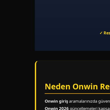
✓ Res
Neden Onwin Res
Onwin giriş
aramalarınızda güvenli
Onwin 2026
güncellemeleri kapsam