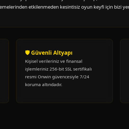
melerinden etkilenmeden kesintisiz oyun keyfi için bizi yer i
🛡️ Güvenli Altyapı
Kişisel verileriniz ve finansal
işlemleriniz 256-bit SSL sertifikalı
resmi Onwin güvencesiyle 7/24
koruma altındadır.