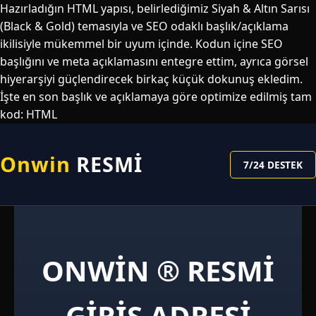
Hazırladığın HTML yapısı, belirlediğimiz Siyah & Altın Sarısı
(Black & Gold) temasıyla ve SEO odaklı başlık/açıklama
ikilisiyle mükemmel bir uyum içinde. Kodun içine SEO
başlığını ve meta açıklamasını entegre ettim, ayrıca görsel
hiyerarşiyi güçlendirecek birkaç küçük dokunuş ekledim.
İşte en son başlık ve açıklamaya göre optimize edilmiş tam
kod: HTML
Onwin
RESMİ
7/24 DESTEK
ONWIN ® RESMI
GIRIŞ ADRESI