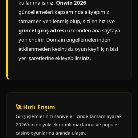
kullanmalısınız.
Onwin 2026
güncellemeleri kapsamında altyapımız
tamamen yenilenmiş olup, sizi en hızlı ve
güncel giriş adresi
üzerinden ana sayfaya
yönlendirir. Domain engellemelerinden
etkilenmeden kesintisiz oyun keyfi için bizi
yer işaretlerine ekleyebilirsiniz.
🚀 Hızlı Erişim
Giriş işlemlerinizi saniyeler içinde tamamlayarak
2026'nın en yüksek oranlı maçlarına ve popüler
casino oyunlarına anında ulaşın.