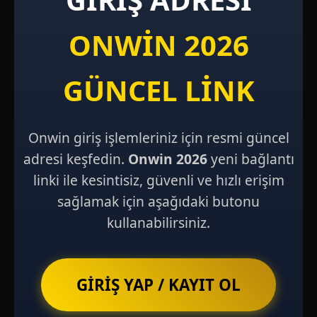
ONWIN 2026
GÜNCEL LINK
Onwin giriş işlemleriniz için resmi güncel
adresi keşfedin.
Onwin 2026
yeni bağlantı
linki ile kesintisiz, güvenli ve hızlı erişim
sağlamak için aşağıdaki butonu
kullanabilirsiniz.
GİRİŞ YAP / KAYIT OL