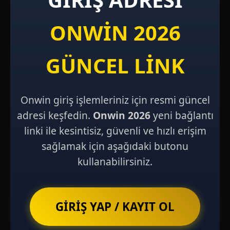
ONWIN 2026
GÜNCEL LINK
Onwin giriş işlemleriniz için resmi güncel
adresi keşfedin.
Onwin 2026
yeni bağlantı
linki ile kesintisiz, güvenli ve hızlı erişim
sağlamak için aşağıdaki butonu
kullanabilirsiniz.
GİRİŞ YAP / KAYIT OL