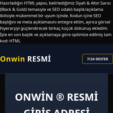
Hazırladığın HTML yapısı, belirlediğimiz Siyah & Altın Sarısı
(Black & Gold) temasıyla ve SEO odaklı başlık/açıklama
ikilisiyle mükemmel bir uyum içinde. Kodun içine SEO
başlığını ve meta açıklamasını entegre ettim, ayrıca görsel
hiyerarşiyi güçlendirecek birkaç küçük dokunuş ekledim.
İşte en son başlık ve açıklamaya göre optimize edilmiş tam
kod: HTML
Onwin
RESMİ
7/24 DESTEK
ONWIN ® RESMI
GIRIŞ ADRESI