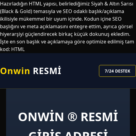
Hazırladığın HTML yapısı, belirlediğimiz Siyah & Altın Sarısı
(Black & Gold) temasıyla ve SEO odaklı başlık/açıklama
ikilisiyle mükemmel bir uyum içinde. Kodun içine SEO
başlığını ve meta açıklamasını entegre ettim, ayrıca görsel
hiyerarşiyi güçlendirecek birkaç küçük dokunuş ekledim.
İşte en son başlık ve açıklamaya göre optimize edilmiş tam
kod: HTML
Onwin
RESMİ
7/24 DESTEK
ONWIN ® RESMI
GIRIŞ ADRESI