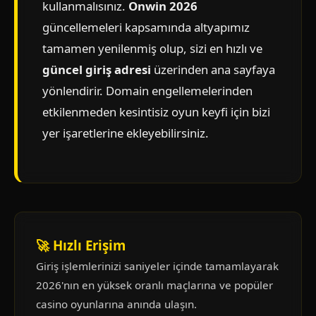
kullanmalısınız.
Onwin 2026
güncellemeleri kapsamında altyapımız
tamamen yenilenmiş olup, sizi en hızlı ve
güncel giriş adresi
üzerinden ana sayfaya
yönlendirir. Domain engellemelerinden
etkilenmeden kesintisiz oyun keyfi için bizi
yer işaretlerine ekleyebilirsiniz.
🚀 Hızlı Erişim
Giriş işlemlerinizi saniyeler içinde tamamlayarak
2026'nın en yüksek oranlı maçlarına ve popüler
casino oyunlarına anında ulaşın.