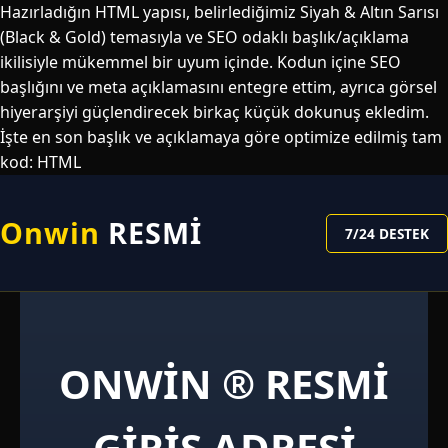
Hazırladığın HTML yapısı, belirlediğimiz Siyah & Altın Sarısı
(Black & Gold) temasıyla ve SEO odaklı başlık/açıklama
ikilisiyle mükemmel bir uyum içinde. Kodun içine SEO
başlığını ve meta açıklamasını entegre ettim, ayrıca görsel
hiyerarşiyi güçlendirecek birkaç küçük dokunuş ekledim.
İşte en son başlık ve açıklamaya göre optimize edilmiş tam
kod: HTML
Onwin
RESMİ
7/24 DESTEK
ONWIN ® RESMI
GIRIŞ ADRESI