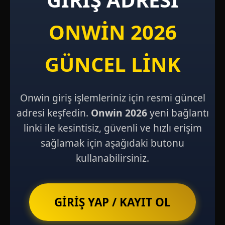
ONWIN 2026
GÜNCEL LINK
Onwin giriş işlemleriniz için resmi güncel
adresi keşfedin.
Onwin 2026
yeni bağlantı
linki ile kesintisiz, güvenli ve hızlı erişim
sağlamak için aşağıdaki butonu
kullanabilirsiniz.
GİRİŞ YAP / KAYIT OL