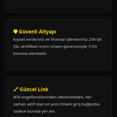
🛡️ Güvenli Altyapı
Kişisel verileriniz ve finansal işlemleriniz 256-bit
SSL sertifikalı resmi Onwin güvencesiyle 7/24
koruma altındadır.
🔗 Güncel Link
BTK engellemelerinden etkilenmeden, her
zaman aktif olan en yeni Onwin giriş bağlantısı
sadece burada yer alır.